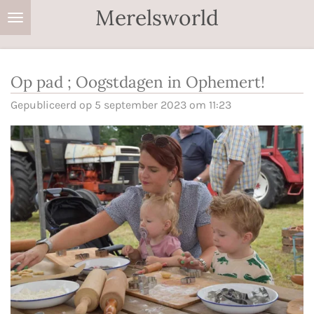
Merelsworld
Ga
direct
naar
de
Op pad ; Oogstdagen in Ophemert!
hoofdinhoud
Gepubliceerd op 5 september 2023 om 11:23