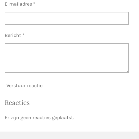
r
E-mailadres *
e
n
Bericht *
Verstuur reactie
Reacties
Er zijn geen reacties geplaatst.