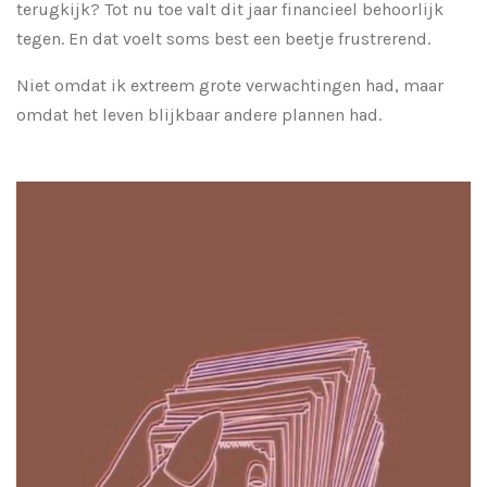
terugkijk? Tot nu toe valt dit jaar financieel behoorlijk
tegen. En dat voelt soms best een beetje frustrerend.
Niet omdat ik extreem grote verwachtingen had, maar
omdat het leven blijkbaar andere plannen had.