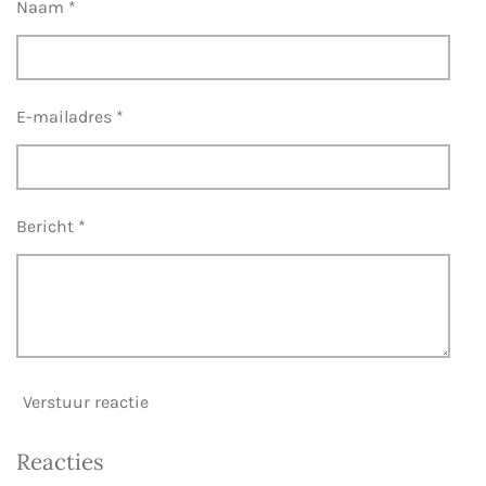
n
n
n
n
Naam *
t
e
r
r
E-mailadres *
e
n
Bericht *
Verstuur reactie
Reacties