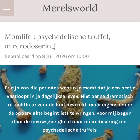
Merelsworld
Ga
direct
naar
de
Momlife : psychedelische truffel,
hoofdinhoud
mircrodosering!
Gepubliceerd op 8 juli 2026 om 10:00
Er zijn van die periodes waarin je merkt dat je een beetje
vastloopt in je dagelijkse leven. Niet per se dramatisch
of zichtbaar voor de buitenwereld, maar ergens onder
de oppervlakte begint iets te wringen. Voor mij begon
daar de nieuwsgierigheid naar microdosering met
psychedelische truffels.