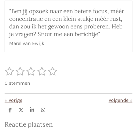
"Ben jij opzoek naar een betere focus, méér
concentratie en een klein stukje méér rust,
dan zou ik het gewoon eens proberen. Heb
je vragen? Stuur me een berichtje"
Merel van Ewijk
1
2
3
4
5
S
R
t
s
s
s
s
s
a
e
0 stemmen
m
t
t
t
t
t
t
m
i
e
e
e
e
e
e
«
Vorige
Volgende
»
n
n
r
r
r
r
r
g
D
D
S
D
e
e
h
e
r
r
r
r
:
l
e
a
l
Reactie plaatsen
e
l
r
e
e
e
e
e
0
n
e
n
s