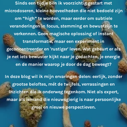
Sinds een tijdje ben ik voorzichtig gestart met
microdoseren, kleine hoeveelheden die niet bedoeld zijn
om “high” te worden, maar eerder om subtiele
veranderingen in focus, stemming en bewustzijn te
verkennen. Geen magische oplossing of instant
transformatie, maar een experiment in
geconcentreerder en 'rustiger' leven. Wat gebeurt er als
je net iets bewuster kijkt naar je gedachten, je energie
en de manier waarop je door de dag beweegt?
In deze blog wil ik mijn ervaringen delen: eerlijk, zonder
grootse beloftes, mét de twijfels, verrassingen en
inzichten die ik onderweg tegenkom. Niet als expert,
maar als iemand die nieuwsgierig is naar persoonlijke
groei en nieuwe perspectieven.