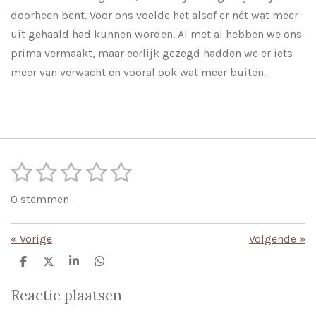
doorheen bent. Voor ons voelde het alsof er nét wat meer
uit gehaald had kunnen worden. Al met al hebben we ons
prima vermaakt, maar eerlijk gezegd hadden we er iets
meer van verwacht en vooral ook wat meer buiten.
1
2
3
4
5
S
R
t
s
s
s
s
s
a
e
0 stemmen
m
t
t
t
t
t
t
m
i
e
e
e
e
e
e
«
Vorige
Volgende
»
n
n
r
r
r
r
r
g
D
D
S
D
e
e
h
e
r
r
r
r
:
l
e
a
l
Reactie plaatsen
e
l
r
e
e
e
e
e
0
n
e
n