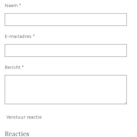
s
n
n
n
n
Naam *
t
e
r
r
E-mailadres *
e
n
Bericht *
Verstuur reactie
Reacties