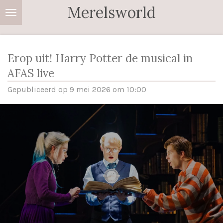
Merelsworld
Ga
direct
naar
de
Erop uit! Harry Potter de musical in
hoofdinhoud
AFAS live
Gepubliceerd op 9 mei 2026 om 10:00