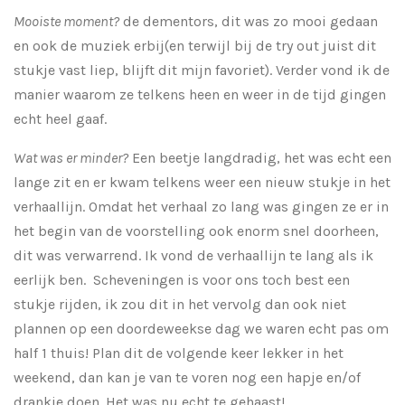
Mooiste moment?
de dementors, dit was zo mooi gedaan
en ook de muziek erbij(en terwijl bij de try out juist dit
stukje vast liep, blijft dit mijn favoriet). Verder vond ik de
manier waarom ze telkens heen en weer in de tijd gingen
echt heel gaaf.
Wat was er minder?
Een beetje langdradig, het was echt een
lange zit en er kwam telkens weer een nieuw stukje in het
verhaallijn. Omdat het verhaal zo lang was gingen ze er in
het begin van de voorstelling ook enorm snel doorheen,
dit was verwarrend. Ik vond de verhaallijn te lang als ik
eerlijk ben. Scheveningen is voor ons toch best een
stukje rijden, ik zou dit in het vervolg dan ook niet
plannen op een doordeweekse dag we waren echt pas om
half 1 thuis! Plan dit de volgende keer lekker in het
weekend, dan kan je van te voren nog een hapje en/of
drankje doen. Het was nu echt te gehaast!