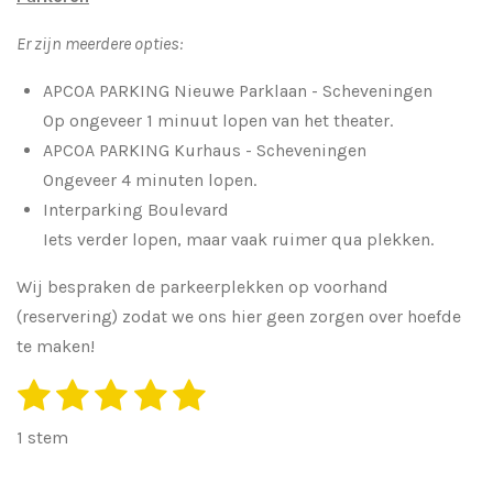
Er zijn meerdere opties:
APCOA PARKING Nieuwe Parklaan - Scheveningen
Op ongeveer 1 minuut lopen van het theater.
APCOA PARKING Kurhaus - Scheveningen
Ongeveer 4 minuten lopen.
Interparking Boulevard
Iets verder lopen, maar vaak ruimer qua plekken.
Wij bespraken de parkeerplekken op voorhand
(reservering) zodat we ons hier geen zorgen over hoefde
te maken!
1
2
3
4
5
S
R
t
s
s
s
s
s
a
e
1 stem
m
t
t
t
t
t
t
m
i
e