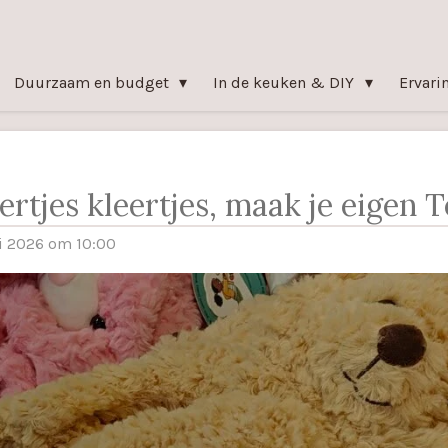
Duurzaam en budget
In de keuken & DIY
Ervari
ertjes kleertjes, maak je eigen 
i 2026 om 10:00