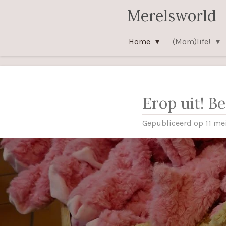
Merelsworld
Ga
direct
naar
Home
(Mom)life!
de
hoofdinhoud
Erop uit! Be
Gepubliceerd op 11 me