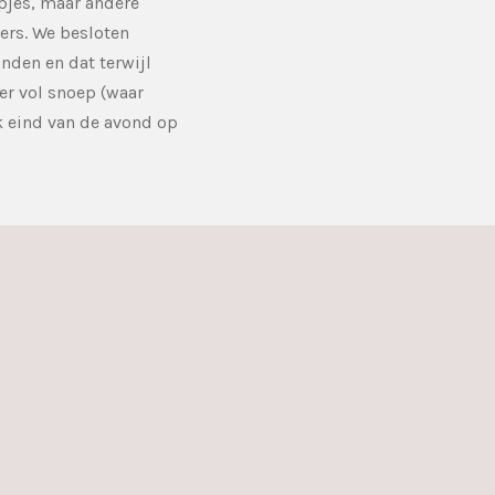
pjes, maar andere
ers. We besloten
nden en dat terwijl
er vol snoep (waar
k eind van de avond op