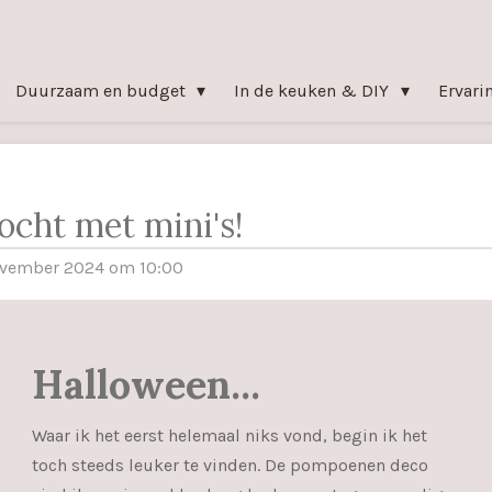
Duurzaam en budget
In de keuken & DIY
Ervari
cht met mini's!
ovember 2024 om 10:00
Halloween...
Waar ik het eerst helemaal niks vond, begin ik het
toch steeds leuker te vinden. De pompoenen deco