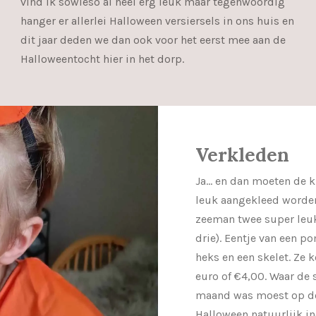
vind ik sowieso al heel erg leuk maar tegenwoordig
hanger er allerlei Halloween versiersels in ons huis en
dit jaar deden we dan ook voor het eerst mee aan de
Halloweentocht hier in het dorp.
Verkleden
Ja... en dan moeten de 
leuk aangekleed worden
zeeman twee super leuk
drie). Eentje van een p
heks en een skelet. Ze k
euro of €4,00. Waar de 
maand was moest op de
Halloween natuurlijk in