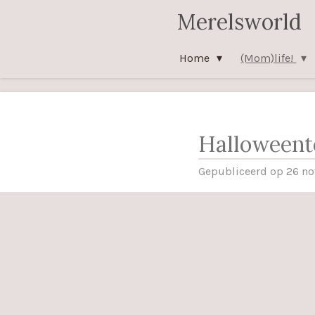
Merelsworld
Ga
direct
naar
Home
(Mom)life!
de
hoofdinhoud
Halloweento
Gepubliceerd op 26 n