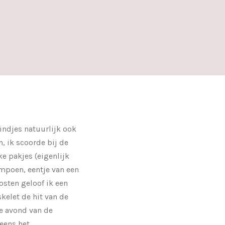
kindjes natuurlijk ook
, ik scoorde bij de
e pakjes (eigenlijk
ompoen, eentje van een
osten geloof ik een
skelet de hit van de
 avond van de
eens het