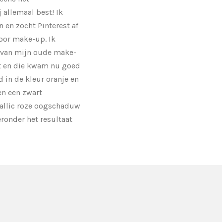
allemaal best! Ik
n en zocht Pinterest af
oor make-up. Ik
 van mijn oude make-
it en die kwam nu goed
 in de kleur oranje en
en een zwart
allic roze oogschaduw
ieronder het resultaat