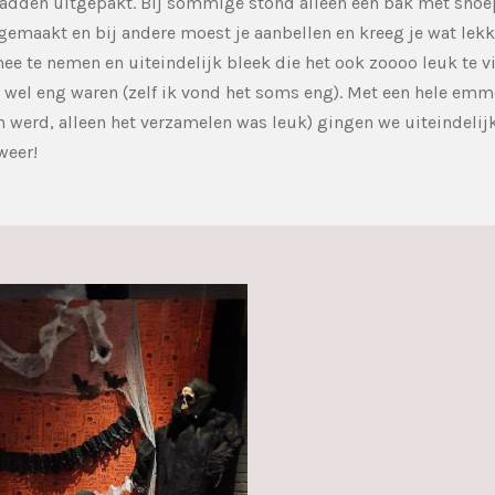
den uitgepakt. Bij sommige stond alleen een bak met snoe
gemaakt en bij andere moest je aanbellen en kreeg je wat lekk
mee te nemen en uiteindelijk bleek die het ook zoooo leuk te vi
wel eng waren (zelf ik vond het soms eng). Met een hele emm
werd, alleen het verzamelen was leuk) gingen we uiteindelij
weer!