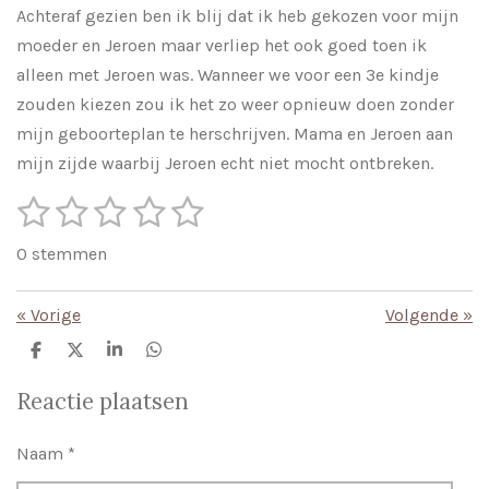
Achteraf gezien ben ik blij dat ik heb gekozen voor mijn
moeder en Jeroen maar verliep het ook goed toen ik
alleen met Jeroen was. Wanneer we voor een 3e kindje
zouden kiezen zou ik het zo weer opnieuw doen zonder
mijn geboorteplan te herschrijven. Mama en Jeroen aan
mijn zijde waarbij Jeroen echt niet mocht ontbreken.
1
2
3
4
5
S
R
t
s
s
s
s
s
a
e
0 stemmen
m
t
t
t
t
t
t
m
i
e
e
e
e
e
e
«
Vorige
Volgende
»
n
n
r
r
r
r
r
g
D
D
S
D
e
e
h
e
r
r
r
r
:
l
e
a
l
Reactie plaatsen
e
l
r
e
e
e
e
e
0
n
e
n
s
n
n
n
n
Naam *
t