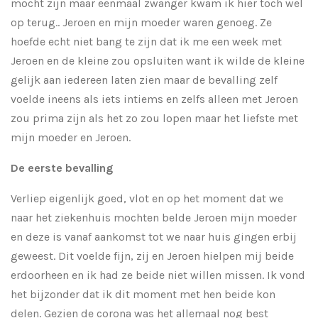
mocht zijn maar eenmaal zwanger kwam ik hier toch wel
op terug.. Jeroen en mijn moeder waren genoeg. Ze
hoefde echt niet bang te zijn dat ik me een week met
Jeroen en de kleine zou opsluiten want ik wilde de kleine
gelijk aan iedereen laten zien maar de bevalling zelf
voelde ineens als iets intiems en zelfs alleen met Jeroen
zou prima zijn als het zo zou lopen maar het liefste met
mijn moeder en Jeroen.
De eerste bevalling
Verliep eigenlijk goed, vlot en op het moment dat we
naar het ziekenhuis mochten belde Jeroen mijn moeder
en deze is vanaf aankomst tot we naar huis gingen erbij
geweest. Dit voelde fijn, zij en Jeroen hielpen mij beide
erdoorheen en ik had ze beide niet willen missen. Ik vond
het bijzonder dat ik dit moment met hen beide kon
delen. Gezien de corona was het allemaal nog best