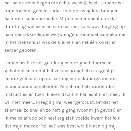
het hele circus begon (de échte weeën), heeft Jeroen snel
mijn moeder gebeld zodat ze Jeppe weg kon brengen
naar mijn schoonmoeder. Mijn moeder dacht nou dat
duurt nog wel even en nam het niet zo nauw, die ging op
haar gemakkie Jeppe wegbrengen. Eenmaal aangekomen
in het ziekenhuis was de kleine Fien net één kwartier
eerder geboren.
Jeroen heeft me er gelukkig enorm goed doorheen
geholpen en omdat het zo snel ging heb ik eigenlijk
enorm gefocust op de leerling verloskundige die mij
onder andere begeleidde. Ze gaf mij hele duidelijke
instructies en toen ik even dacht ik kan echt niet meer, ik
wil niet meer... kreeg zij mij weer gefocust. Omdat het
allemaal zo snel en zo heftig ging (voor mijn gevoel) en
ik me na afloop ook heel erg ziek voelde kwam het feit
dat mijn moeder 'te laat' was best wel binnen bij mij.