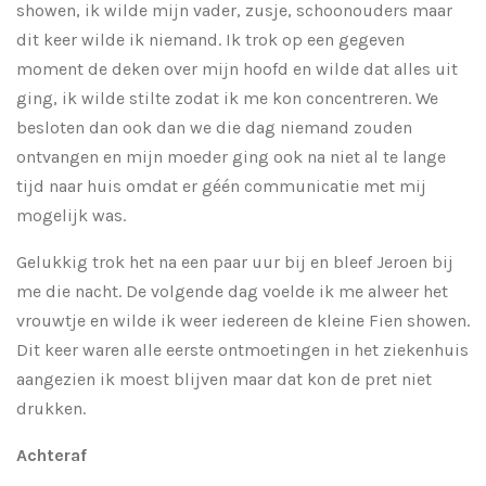
showen, ik wilde mijn vader, zusje, schoonouders maar
dit keer wilde ik niemand. Ik trok op een gegeven
moment de deken over mijn hoofd en wilde dat alles uit
ging, ik wilde stilte zodat ik me kon concentreren. We
besloten dan ook dan we die dag niemand zouden
ontvangen en mijn moeder ging ook na niet al te lange
tijd naar huis omdat er géén communicatie met mij
mogelijk was.
Gelukkig trok het na een paar uur bij en bleef Jeroen bij
me die nacht. De volgende dag voelde ik me alweer het
vrouwtje en wilde ik weer iedereen de kleine Fien showen.
Dit keer waren alle eerste ontmoetingen in het ziekenhuis
aangezien ik moest blijven maar dat kon de pret niet
drukken.
Achteraf