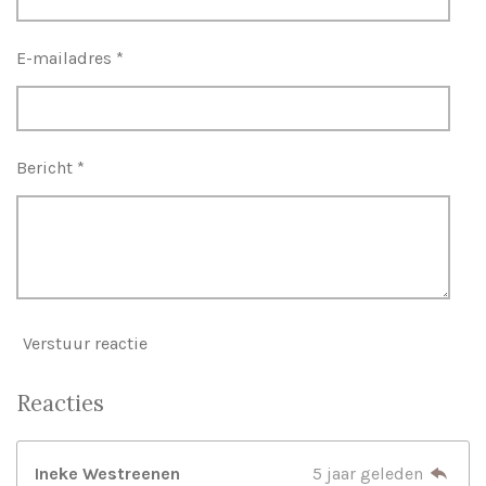
r
r
E-mailadres *
e
n
Bericht *
Verstuur reactie
Reacties
Ineke Westreenen
5 jaar geleden