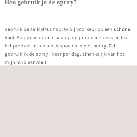
Hoe gebruik je de spray?
Gebruik de salicylzuur spray bij voorkeur op een
schone
huid
. Spray een dunne laag op de probleemzones en laat
het product intrekken. Afspoelen is niet nodig. Zelf
gebruik ik de spray 1 keer per dag, afhankelijk van hoe
mijn huid aanvoelt.
Tip:
Heb je een gevoelige huid? Begin dan met één keer
per dag om te kijken hoe je huid reageert.