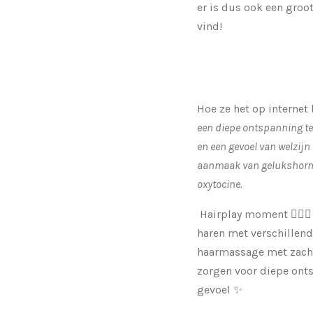
er is dus ook een groot
vind!
Hoe ze het op internet
een diepe ontspanning te
en een gevoel van welzijn 
aanmaak van gelukshorm
oxytocine.
Hairplay moment 💆🏼‍♀️
haren met verschillend
haarmassage met zacht
zorgen voor diepe ont
gevoel ✨️