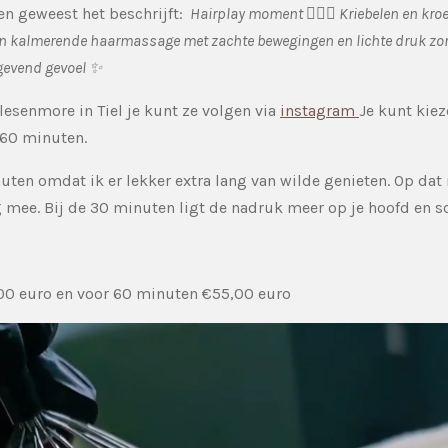
en geweest het beschrijft:
Hairplay moment 💆🏼‍♀️ Kriebelen en kro
Een kalmerende haarmassage met zachte bewegingen en lichte druk zo
evend gevoel ✨️
lesenmore in Tiel je kunt ze volgen via
instagram
Je kunt kiez
 60 minuten.
uten omdat ik er lekker extra lang van wilde genieten. Op d
g mee. Bij de 30 minuten ligt de nadruk meer op je hoofd en 
00 euro en voor 60 minuten €55,00 euro