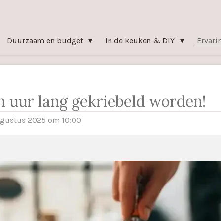
Duurzaam en budget
In de keuken & DIY
Ervari
n uur lang gekriebeld worden!
ugustus 2025 om 10:00