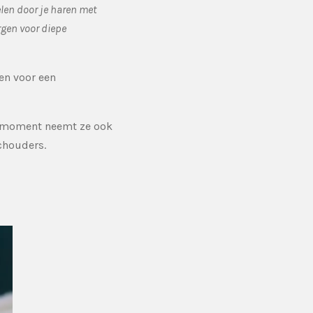
elen door je haren met
rgen voor diepe
en voor een
at moment neemt ze ook
schouders.