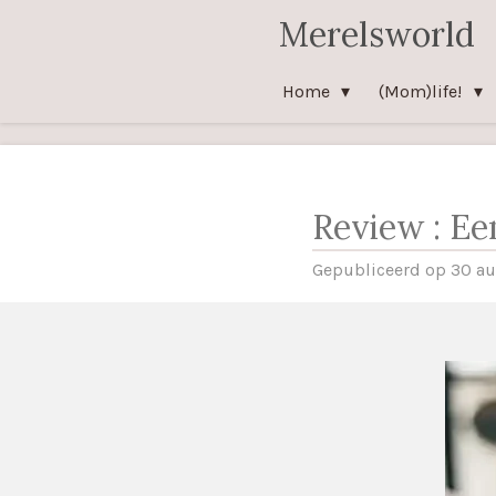
Merelsworld
Ga
direct
naar
Home
(Mom)life!
de
hoofdinhoud
Review : Ee
Gepubliceerd op 30 a