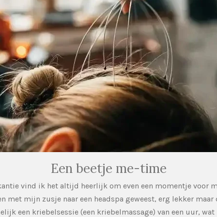
Een beetje me-time
kantie vind ik het altijd heerlijk om even een momentje voor m
en met mijn zusje naar een headspa geweest, erg lekker maar d
elijk een kriebelsessie (een kriebelmassage) van een uur, wat 