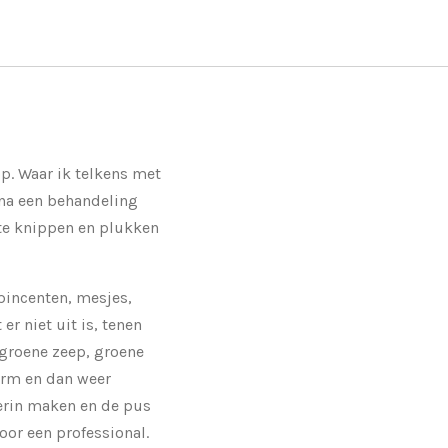
p. Waar ik telkens met
 na een behandeling
r te knippen en plukken
 pincenten, mesjes,
r niet uit is, tenen
groene zeep, groene
warm en dan weer
 erin maken en de pus
oor een professional.