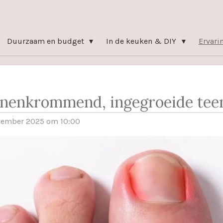
Duurzaam en budget
In de keuken & DIY
Ervari
enenkrommend, ingegroeide tee
ptember 2025 om 10:00