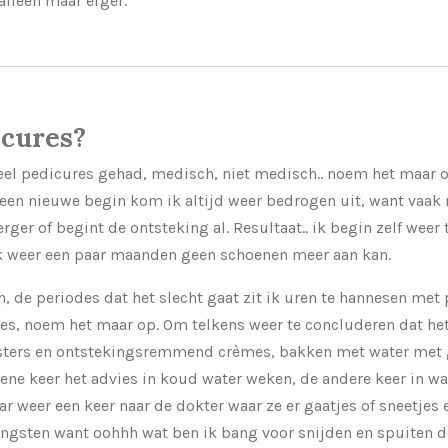
alleen maar erger.
icures?
veel pedicures gehad, medisch, niet medisch.. noem het maar o
een nieuwe begin kom ik altijd weer bedrogen uit, want vaak
rger of begint de ontsteking al. Resultaat.. ik begin zelf wee
 ik weer een paar maanden geen schoenen meer aan kan.
n, de periodes dat het slecht gaat zit ik uren te hannesen met
es, noem het maar op. Om telkens weer te concluderen dat het e
isters en ontstekingsremmend crèmes, bakken met water met 
 ene keer het advies in koud water weken, de andere keer in 
ar weer een keer naar de dokter waar ze er gaatjes of sneetjes
angsten want oohhh wat ben ik bang voor snijden en spuiten d