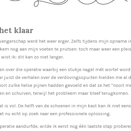
het klaar
angerschap werd het weer erger. Zelfs tijdens mijn opname i
iekem nog aan mijn voeten te prutsen: toch maar weer een plei
ist ik: dit kan zo niet langer.
zen over die operatie waarbij een stukje nagel mét wortel word
 juist de verhalen over de verdovingsspuiten hielden me al d
ooit zulke helse pijnen hadden gevoeld en dat ze het “nooit 
en en schuiven, terwijl het probleem maar bleef terugkomen.
t is vol. De helft van de schoenen in mijn kast kan ik niet ee
oet nu echt op zoek naar een professionele oplossing.
peratie aandurfde, wilde ik eerst nog één laatste stap probere