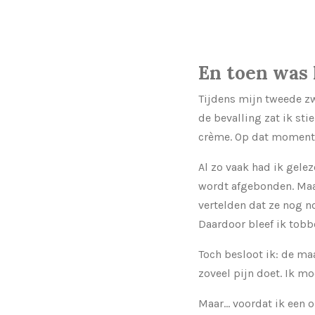
En toen was 
Tijdens mijn tweede zw
de bevalling zat ik st
crème. Op dat moment w
Al zo vaak had ik gele
wordt afgebonden. Maar
vertelden dat ze nog n
Daardoor bleef ik tobb
Toch besloot ik: de maa
zoveel pijn doet. Ik m
Maar… voordat ik een o