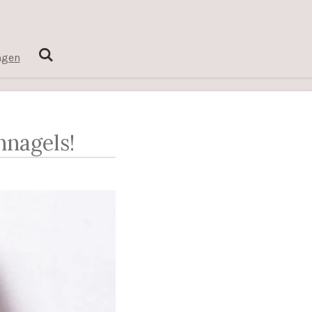
ngen
nnagels!