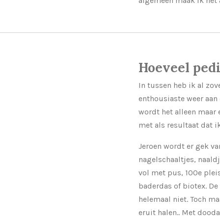
algemeen maak ik het 
Hoeveel ped
In tussen heb ik al zo
enthousiaste weer aan 
wordt het alleen maar e
met als resultaat dat
Jeroen wordt er gek va
nagelschaaltjes, naaldj
vol met pus, 100e ple
baderdas of biotex. De
helemaal niet. Toch ma
eruit halen.. Met dood