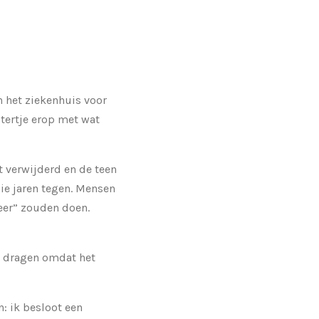
n het ziekenhuis voor
stertje erop met wat
t verwijderd en de teen
ie jaren tegen. Mensen
meer” zouden doen.
ns dragen omdat het
n: ik besloot een