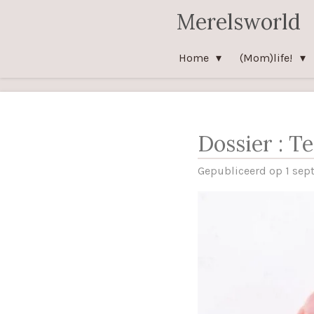
Merelsworld
Ga
direct
naar
Home
(Mom)life!
de
hoofdinhoud
Dossier : T
Gepubliceerd op 1 se