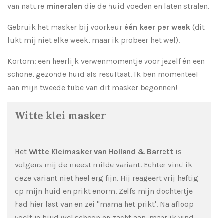
van nature
mineralen
die de huid voeden en laten stralen.
Gebruik het masker bij voorkeur
één keer per week
(dit
lukt mij niet elke week, maar ik probeer het wel).
Kortom: een heerlijk verwenmomentje voor jezelf én een
schone, gezonde huid als resultaat. Ik ben momenteel
aan mijn tweede tube van dit masker begonnen!
Witte klei masker
Het
Witte Kleimasker van Holland & Barrett
is
volgens mij de meest milde variant. Echter vind ik
deze variant niet heel erg fijn. Hij reageert vrij heftig
op mijn huid en prikt enorm. Zelfs mijn dochtertje
had hier last van en zei ''mama het prikt'. Na afloop
voelt je huid wel schoon en zacht aan, maar ik vind