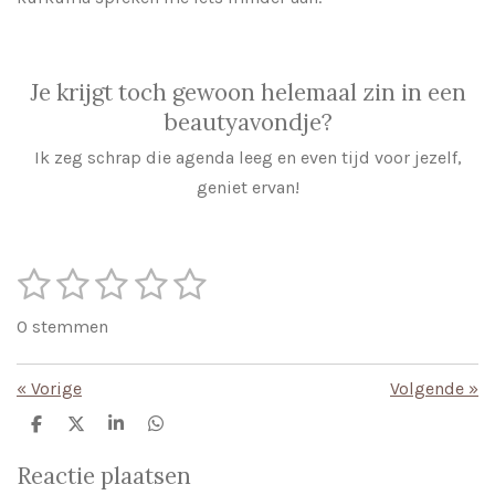
Je krijgt toch gewoon helemaal zin in een
beautyavondje?
Ik zeg schrap die agenda leeg en even tijd voor jezelf,
geniet ervan!
1
2
3
4
5
S
R
t
s
s
s
s
s
a
e
0 stemmen
m
t
t
t
t
t
t
m
i
e
e
e
e
e
e
«
Vorige
Volgende
»
n
n
r
r
r
r
r
g
D
D
S
D
e
e
h
e
r
r
r
r
:
l
e
a
l
Reactie plaatsen
e
l
r
e
0