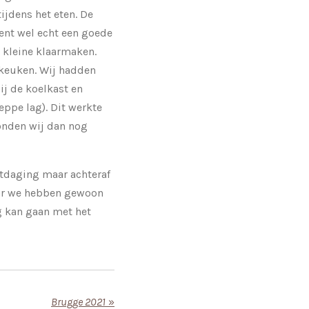
ijdens het eten. De
ment wel echt een goede
e kleine klaarmaken.
/keuken. Wij hadden
ij de koelkast en
ppe lag). Dit werkte
onden wij dan nog
itdaging maar achteraf
aar we hebben gewoon
g kan gaan met het
Brugge 2021
»