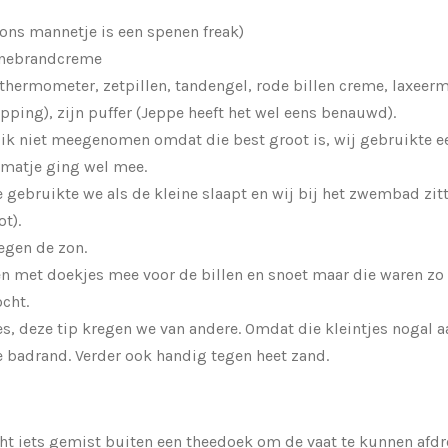
ons mannetje is een spenen freak)
nnebrandcreme
 thermometer, zetpillen, tandengel, rode billen creme, laxeer
opping), zijn puffer (Jeppe heeft het wel eens benauwd).
 ik niet meegenomen omdat die best groot is, wij gebruikte e
nmatje ging wel mee.
gebruikte we als de kleine slaapt en wij bij het zwembad zitt
ot).
tegen de zon.
n met doekjes mee voor de billen en snoet maar die waren zo
ocht.
s, deze tip kregen we van andere. Omdat die kleintjes nogal 
e badrand. Verder ook handig tegen heet zand.
echt iets gemist buiten een theedoek om de vaat te kunnen afdr