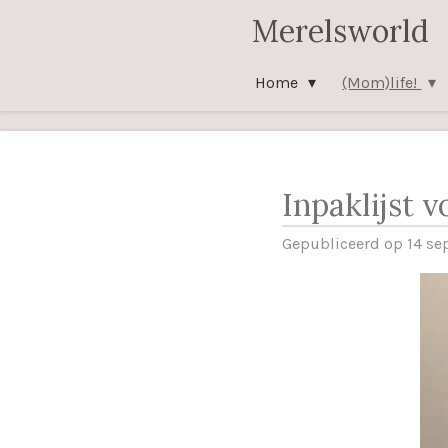
Merelsworld
Ga
direct
naar
Home
(Mom)life!
de
hoofdinhoud
Inpaklijst v
Gepubliceerd op 14 se