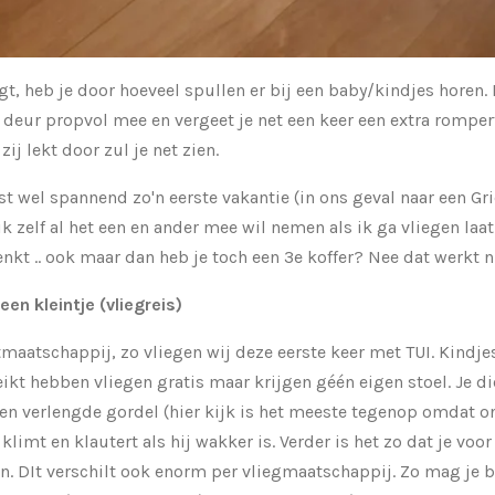
jgt, heb je door hoeveel spullen er bij een baby/kindjes horen. 
 deur propvol mee en vergeet je net een keer een extra rompert
f zij lekt door zul je net zien.
t wel spannend zo'n eerste vakantie (in ons geval naar een Gri
k zelf al het een en ander mee wil nemen als ik ga vliegen laa
denkt .. ook maar dan heb je toch een 3e koffer? Nee dat werkt n
en kleintje (vliegreis)
tmaatschappij, zo vliegen wij deze eerste keer met TUI. Kindjes
eikt hebben vliegen gratis maar krijgen géén eigen stoel. Je di
n verlengde gordel (hier kijk is het meeste tegenop omdat o
limt en klautert als hij wakker is. Verder is het zo dat je voor 
It verschilt ook enorm per vliegmaatschappij. Zo mag je bij