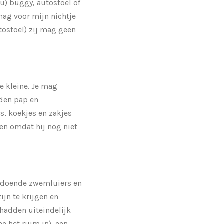
lu) buggy, autostoel of
mag voor mijn nichtje
ostoel) zij mag geen
e kleine. Je mag
jden pap en
s, koekjes en zakjes
len omdat hij nog niet
voldoende zwemluiers en
ijn te krijgen en
 hadden uiteindelijk
ee het ruim in), een