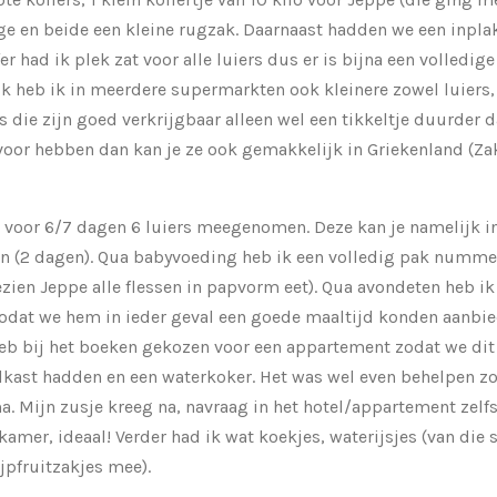
ge en beide een kleine rugzak. Daarnaast hadden we een inpl
 had ik plek zat voor alle luiers dus er is bijna een volledig
k heb ik in meerdere supermarkten ook kleinere zowel luiers,
 die zijn goed verkrijgbaar alleen wel een tikkeltje duurder 
voor hebben dan kan je ze ook gemakkelijk in Griekenland (Zak
 voor 6/7 dagen 6 luiers meegenomen. Deze kan je namelijk i
n (2 dagen). Qua babyvoeding heb ik een volledig pak numm
ien Jeppe alle flessen in papvorm eet). Qua avondeten heb i
odat we hem in ieder geval een goede maaltijd konden aanbie
heb bij het boeken gekozen voor een appartement zodat we di
kast hadden en een waterkoker. Het was wel even behelpen z
a. Mijn zusje kreeg na, navraag in het hotel/appartement zelfs
kamer, ideaal! Verder had ik wat koekjes, waterijsjes (van die s
ijpfruitzakjes mee).