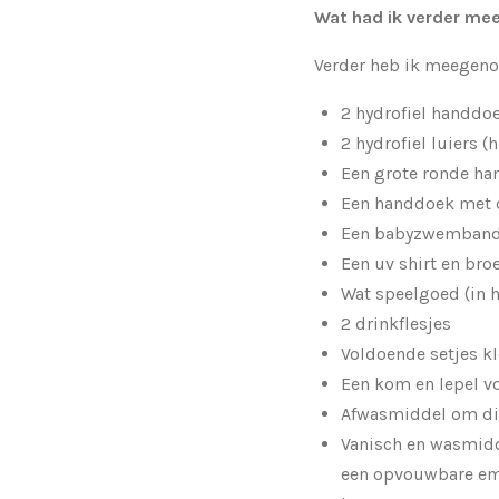
Wat had ik verder mee
Verder heb ik meegen
2 hydrofiel handdo
2 hydrofiel luiers 
Een grote ronde ha
Een handdoek met c
Een babyzwemband 
Een uv shirt en br
Wat speelgoed (in h
2 drinkflesjes
Voldoende setjes k
Een kom en lepel vo
Afwasmiddel om di
Vanisch en wasmidd
een opvouwbare em