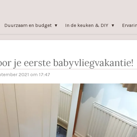
Duurzaam en budget
In de keuken & DIY
Ervari
oor je eerste babyvliegvakantie!
ptember 2021 om 17:47