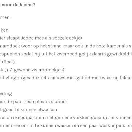
 voor de kleine?
omen:
eken
(hier slaapt Jeppe mee als soezeldoekje)
mamdoek (voor op het strand maar ook in de hotelkamer als s
apuchon zodat hij uit het zwembad gelijk daarin gewikkeld
(float).
oek (+ 2 gewone zwembroekjes)
et vliegtuig had ik iets nieuws met geluid mee waar hij lekk
leding
or de pap + een plastic slabber
t goed te kunnen afwassen
el om knooipartijen met gemene vlekken goed uit te kunnen 
mer mee om in te kunnen wassen en een paar wasknijpers om