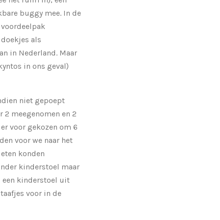
akbare buggy mee. In de
e voordeelpak
 doekjes als
dan in Nederland. Maar
yntos in ons geval)
ndien niet gepoept
er 2 meegenomen en 2
k er voor gekozen om 6
den voor we naar het
t eten konden
onder kinderstoel maar
 een kinderstoel uit
taafjes voor in de