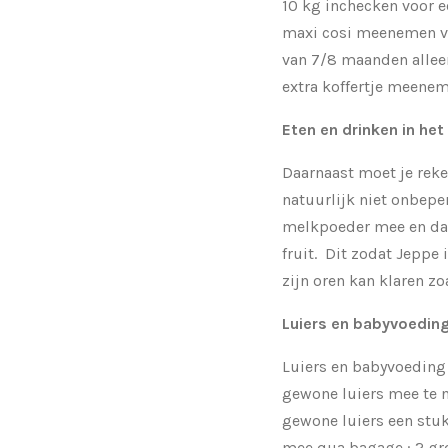
10 kg inchecken voor e
maxi cosi meenemen van
van 7/8 maanden allee
extra koffertje meene
Eten en drinken in het
Daarnaast moet je rek
natuurlijk niet onbepe
melkpoeder mee en daar
fruit. Dit zodat Jeppe 
zijn oren kan klaren z
Luiers en babyvoedin
Luiers en babyvoeding 
gewone luiers mee te n
gewone luiers een stuk
mee qua bagage : 2 grot