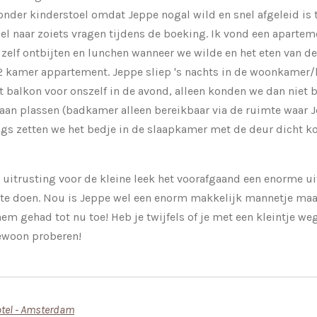
onder kinderstoel omdat Jeppe nogal wild en snel afgeleid is t
el naar zoiets vragen tijdens de boeking. Ik vond een aparte
 zelf ontbijten en lunchen wanneer we wilde en het eten van d
2 kamer appartement. Jeppe sliep 's nachts in de woonkamer
balkon voor onszelf in de avond, alleen konden we dan niet b
an plassen (badkamer alleen bereikbaar via de ruimte waar Je
ags zetten we het bedje in de slaapkamer met de deur dicht k
uitrusting voor de kleine leek het voorafgaand een enorme u
 te doen. Nou is Jeppe wel een enorm makkelijk mannetje m
m gehad tot nu toe! Heb je twijfels of je met een kleintje we
gewoon proberen!
hotel - Amsterdam