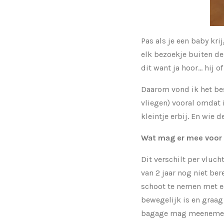
Pas als je een baby kri
elk bezoekje buiten de
dit want ja hoor... hij o
Daarom vond ik het bes
vliegen) vooral omdat i
kleintje erbij. En wie 
Wat mag er mee voor e
Dit verschilt per vluch
van 2 jaar nog niet ber
schoot te nemen met ee
bewegelijk is en graag k
bagage mag meenemen. D