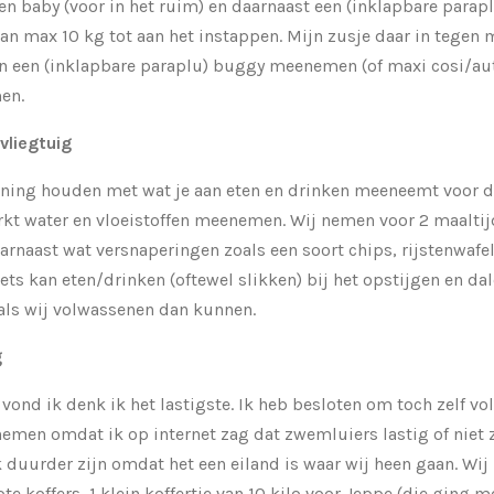
en baby (voor in het ruim) en daarnaast een (inklapbare parap
 max 10 kg tot aan het instappen. Mijn zusje daar in tegen 
n een (inklapbare paraplu) buggy meenemen (of maxi cosi/aut
men.
 vliegtuig
ening houden met wat je aan eten en drinken meeneemt voor d
rkt water en vloeistoffen meenemen. Wij nemen voor 2 maalti
naast wat versnaperingen zoals een soort chips, rijstenwafel
iets kan eten/drinken (oftewel slikken) bij het opstijgen en da
oals wij volwassenen dan kunnen.
g
vond ik denk ik het lastigste. Ik heb besloten om toch zelf 
emen omdat ik op internet zag dat zwemluiers lastig of niet z
 duurder zijn omdat het een eiland is waar wij heen gaan. Wij
e koffers, 1 klein koffertje van 10 kilo voor Jeppe (die ging m