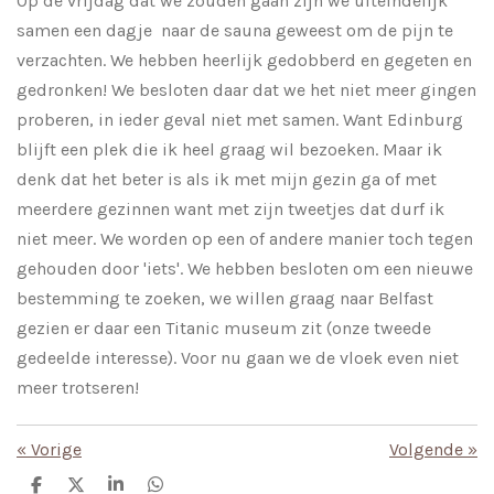
Op de vrijdag dat we zouden gaan zijn we uiteindelijk
samen een dagje naar de sauna geweest om de pijn te
verzachten. We hebben heerlijk gedobberd en gegeten en
gedronken! We besloten daar dat we het niet meer gingen
proberen, in ieder geval niet met samen. Want Edinburg
blijft een plek die ik heel graag wil bezoeken. Maar ik
denk dat het beter is als ik met mijn gezin ga of met
meerdere gezinnen want met zijn tweetjes dat durf ik
niet meer. We worden op een of andere manier toch tegen
gehouden door 'iets'. We hebben besloten om een nieuwe
bestemming te zoeken, we willen graag naar Belfast
gezien er daar een Titanic museum zit (onze tweede
gedeelde interesse). Voor nu gaan we de vloek even niet
meer trotseren!
«
Vorige
Volgende
»
D
D
S
D