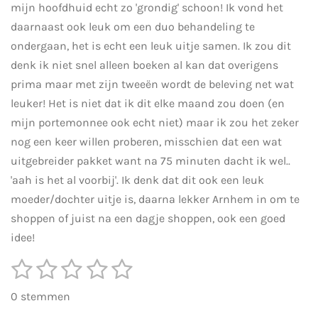
mijn hoofdhuid echt zo 'grondig' schoon! Ik vond het
daarnaast ook leuk om een duo behandeling te
ondergaan, het is echt een leuk uitje samen. Ik zou dit
denk ik niet snel alleen boeken al kan dat overigens
prima maar met zijn tweeën wordt de beleving net wat
leuker! Het is niet dat ik dit elke maand zou doen (en
mijn portemonnee ook echt niet) maar ik zou het zeker
nog een keer willen proberen, misschien dat een wat
uitgebreider pakket want na 75 minuten dacht ik wel..
'aah is het al voorbij'. Ik denk dat dit ook een leuk
moeder/dochter uitje is, daarna lekker Arnhem in om te
shoppen of juist na een dagje shoppen, ook een goed
idee!
1
2
3
4
5
S
R
t
s
s
s
s
s
a
e
0 stemmen
m
t
t
t
t
t
t