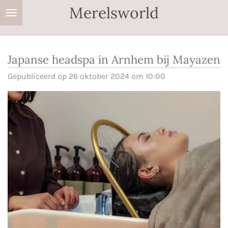
Merelsworld
Ga
direct
naar
de
Japanse headspa in Arnhem bij Mayazen
hoofdinhoud
Gepubliceerd op 26 oktober 2024 om 10:00