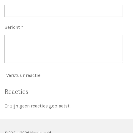
e
n
Bericht *
Verstuur reactie
Reacties
Er zijn geen reacties geplaatst.
© 2021 - 2026 Merelsworld