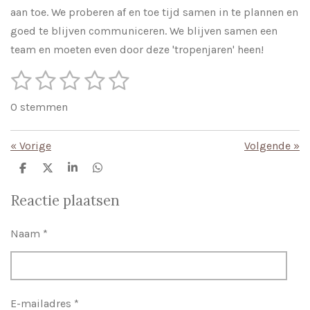
aan toe. We proberen af en toe tijd samen in te plannen en
goed te blijven communiceren. We blijven samen een
team en moeten even door deze 'tropenjaren' heen!
1
2
3
4
5
S
R
t
s
s
s
s
s
a
e
0 stemmen
m
t
t
t
t
t
t
m
i
e
e
e
e
e
e
«
Vorige
Volgende
»
n
n
r
r
r
r
r
g
D
D
S
D
e
e
h
e
r
r
r
r
:
l
e
a
l
Reactie plaatsen
e
l
r
e
e
e
e
e
0
n
e
n
s
n
n
n
n
Naam *
t
e
r
r
E-mailadres *