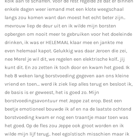
kolk aan te schaffen. Voor de rest regelde ze dat er binnen
enkele dagen weer iemand met een klote weegschaal
langs zou komen want dan moest het echt beter zijn..
mevrouw liep de deur uit en ik wilde mijn borsten
opbergen om nooit meer te gebruiken voor het doeleinde
drinken, ik was er HELEMAAL klaar mee en jankte me
even helemaal kapot. Gelukkig was daar Jeroen die zei,
nee Merel je wil dit, we regelen een elektrische kolf.. jij
kunt dit. En zo zetten ik toch door en kwam het goed. Ik
heb 8 weken lang borstvoeding gegeven aan ons kleine
vriend en toen... werd ik ziek liep alles terug en besloot ik,
de basis is er geweest, het is goed zo. Mijn
borstvoedingsavontuur met Jeppe zat erop. Best een
beetje emotioneel bouwde ik af en na de laatste ochtend
borstvoeding kwam er nog een traantje maar toen was
het goed. Op de fles zou Jeppe ook groot worden en ik
wilde mijn lijf terug.. heel egoïstisch misschien maar ik