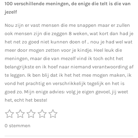
100 verschillende meningen, de enige die telt is die van
jezelf
Nou zijn er vast mensen die me snappen maar er zullen
ook mensen zijn die zeggen 8 weken, wat kort dan had je
het net zo goed niet kunnen doen of .. nou je had wel wat
meer door mogen zetten voor je kindje. Heel leuk die
meningen, maar die van mezelf vind ik toch echt het
belangrijkste en ik hoef naar niemand verantwoording af
te leggen. Ik ben blij dat ik het het mee mogen maken, ik
vond het prachtig en verschrikkelijk tegelijk en het is
goed zo. Mijn enige advies: volg je eigen gevoel, jij weet
het, echt het beste!
1
2
3
4
5
S
R
t
s
s
s
s
s
a
e
0 stemmen
m
t
t
t
t
t
t
m
i