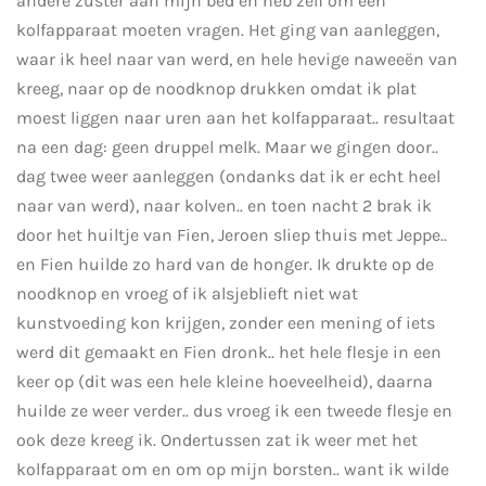
andere zuster aan mijn bed en heb zelf om een
kolfapparaat moeten vragen. Het ging van aanleggen,
waar ik heel naar van werd, en hele hevige naweeën van
kreeg, naar op de noodknop drukken omdat ik plat
moest liggen naar uren aan het kolfapparaat.. resultaat
na een dag: geen druppel melk. Maar we gingen door..
dag twee weer aanleggen (ondanks dat ik er echt heel
naar van werd), naar kolven.. en toen nacht 2 brak ik
door het huiltje van Fien, Jeroen sliep thuis met Jeppe..
en Fien huilde zo hard van de honger. Ik drukte op de
noodknop en vroeg of ik alsjeblieft niet wat
kunstvoeding kon krijgen, zonder een mening of iets
werd dit gemaakt en Fien dronk.. het hele flesje in een
keer op (dit was een hele kleine hoeveelheid), daarna
huilde ze weer verder.. dus vroeg ik een tweede flesje en
ook deze kreeg ik. Ondertussen zat ik weer met het
kolfapparaat om en om op mijn borsten.. want ik wilde