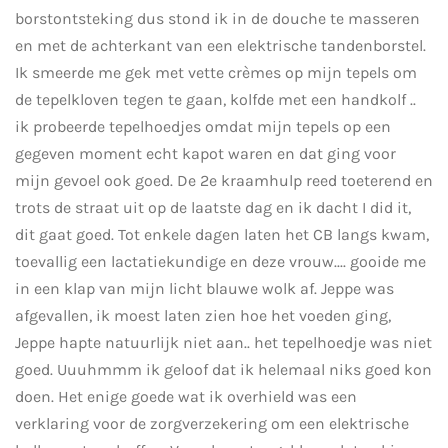
borstontsteking dus stond ik in de douche te masseren
en met de achterkant van een elektrische tandenborstel.
Ik smeerde me gek met vette crèmes op mijn tepels om
de tepelkloven tegen te gaan, kolfde met een handkolf ..
ik probeerde tepelhoedjes omdat mijn tepels op een
gegeven moment echt kapot waren en dat ging voor
mijn gevoel ook goed. De 2e kraamhulp reed toeterend en
trots de straat uit op de laatste dag en ik dacht I did it,
dit gaat goed. Tot enkele dagen laten het CB langs kwam,
toevallig een lactatiekundige en deze vrouw.... gooide me
in een klap van mijn licht blauwe wolk af. Jeppe was
afgevallen, ik moest laten zien hoe het voeden ging,
Jeppe hapte natuurlijk niet aan.. het tepelhoedje was niet
goed. Uuuhmmm ik geloof dat ik helemaal niks goed kon
doen. Het enige goede wat ik overhield was een
verklaring voor de zorgverzekering om een elektrische