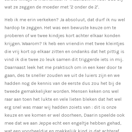
wat ze zeggen de moeder met '2 onder de 2'.
Heb ik me erin verkeken? Ja absoluut, dat durf ik nu wel
hardop te zeggen. Het was een bewuste keuze om te
proberen of we twee kindjes kort achter elkaar konden
krijgen. Waarom? Ik heb een vriendin met twee kleintjes
die vrij kort op elkaar zitten en ondanks dat het pittig is
vind ik die twee zo leuk samen dit triggerde iets in mij.
Daarnaast leek het me praktisch om in een keer door te
gaan, des te sneller zouden we uit de luiers zijn en we
hadden nog de kennis van de eerste dus zou het bij de
tweede gemakkelijker worden. Mensen keken ons wel
raar aan toen het lukte en vele lieten bleken dat het wel
erg snel was maar wij hadden zoiets van : dit is onze
keuze en we komen er wel doorheen, Daarin speelde ook
mee dat we aan Jeppe echt een engeltje hebben gehad,
wat een voorbeeldig en makkelijk kind is dat achteraf