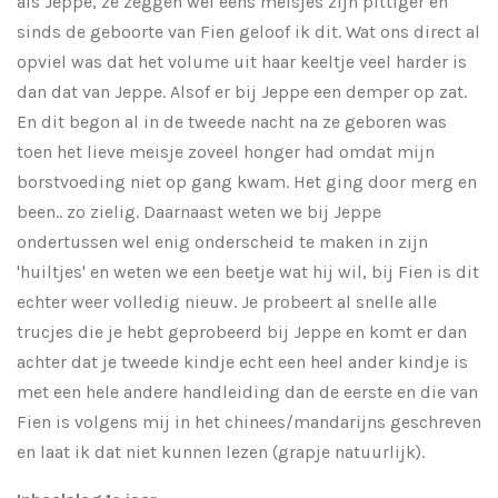
als Jeppe, ze zeggen wel eens meisjes zijn pittiger en
sinds de geboorte van Fien geloof ik dit. Wat ons direct al
opviel was dat het volume uit haar keeltje veel harder is
dan dat van Jeppe. Alsof er bij Jeppe een demper op zat.
En dit begon al in de tweede nacht na ze geboren was
toen het lieve meisje zoveel honger had omdat mijn
borstvoeding niet op gang kwam. Het ging door merg en
been.. zo zielig. Daarnaast weten we bij Jeppe
ondertussen wel enig onderscheid te maken in zijn
'huiltjes' en weten we een beetje wat hij wil, bij Fien is dit
echter weer volledig nieuw. Je probeert al snelle alle
trucjes die je hebt geprobeerd bij Jeppe en komt er dan
achter dat je tweede kindje echt een heel ander kindje is
met een hele andere handleiding dan de eerste en die van
Fien is volgens mij in het chinees/mandarijns geschreven
en laat ik dat niet kunnen lezen (grapje natuurlijk).