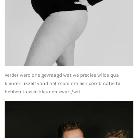
Verder werd ons gevraagd wat we precies wilde qua
kleuren, ikzelf vond het mooi om een combinatie te
hebben tussen kleur en zwart/wit.