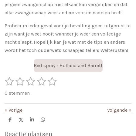
je geen zwangerschap met elkaar kan vergelijken en dat
elke zwangerschap weer andere voor en nadelen heeft.
Probeer in ieder geval voor je bevalling goed uitgerust te
zijn want je weet nooit wanneer je weer een volledige
nacht slaapt. Hopelijk kan je wat met de tips en anders
wordt het toch ouderwets schaapjes tellen! Welterusten!
Bed spray - Holland and Barrett
1
2
3
4
5
S
R
t
s
s
s
s
s
a
e
0 stemmen
m
t
t
t
t
t
t
m
i
e
e
e
e
e
e
«
Vorige
Volgende
»
n
n
r
r
r
r
r
g
D
D
S
D
e
e
h
e
r
r
r
r
:
l
e
a
l
Reactie plaatsen
e
l
r
e