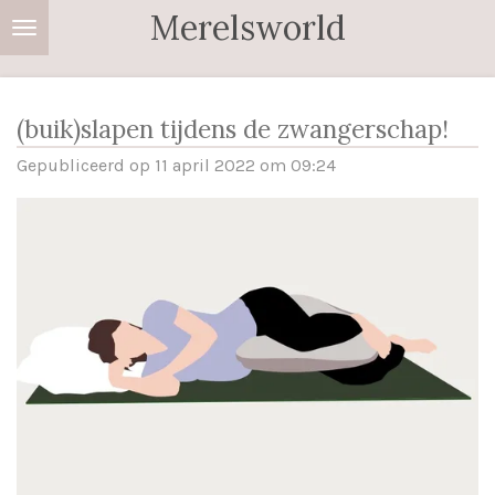
Merelsworld
Ga
direct
naar
de
(buik)slapen tijdens de zwangerschap!
hoofdinhoud
Gepubliceerd op 11 april 2022 om 09:24