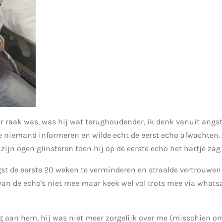
 raak was, was hij wat terughoudender, ik denk vanuit angst al
de niemand informeren en wilde echt de eerst echo afwachten. H
ijn ogen glinsteren toen hij op de eerste echo het hartje za
st de eerste 20 weken te verminderen en straalde vertrouwen 
van de echo's niet mee maar keek wel vol trots mee via whatsa
ig aan hem, hij was niet meer zorgelijk over me (misschien o