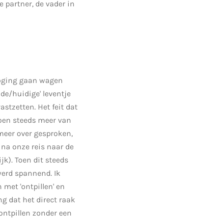
e partner, de vader in
 poging gaan wagen
de/huidige' leventje
astzetten. Het feit dat
toen steeds meer van
meer over gesproken,
 na onze reis naar de
jk). Toen dit steeds
werd spannend. Ik
 met 'ontpillen' en
g dat het direct raak
ontpillen zonder een