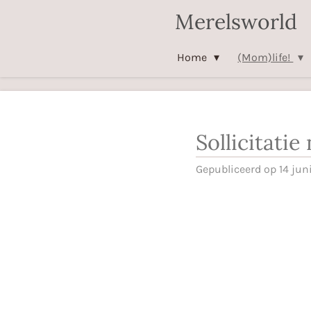
Merelsworld
Ga
direct
naar
Home
(Mom)life!
de
hoofdinhoud
Sollicitatie
Gepubliceerd op 14 jun