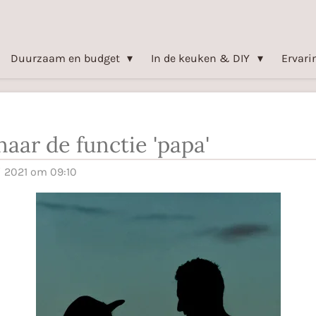
Duurzaam en budget
In de keuken & DIY
Ervari
 naar de functie 'papa'
i 2021 om 09:10