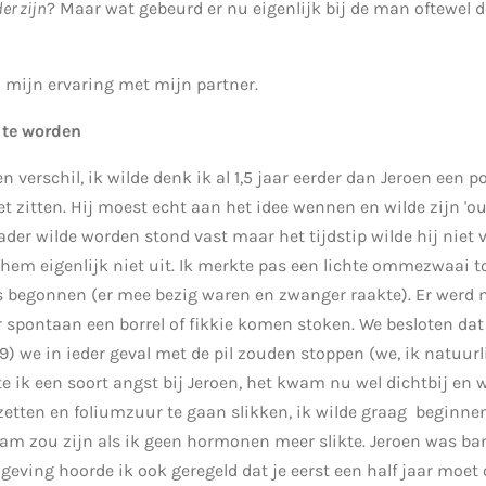
er zijn
? Maar wat gebeurd er nu eigenlijk bij de man oftewel d
 mijn ervaring met mijn partner.
 te worden
en verschil, ik wilde denk ik al 1,5 jaar eerder dan Jeroen een
et zitten. Hij moest echt aan het idee wennen en wilde zijn 'ou
ader wilde worden stond vast maar het tijdstip wilde hij niet v
hem eigenlijk niet uit. Ik merkte pas een lichte ommezwaai 
s begonnen (er mee bezig waren en zwanger raakte). Er werd 
 spontaan een borrel of fikkie komen stoken. We besloten dat
19) we in ieder geval met de pil zouden stoppen (we, ik natuurli
 ik een soort angst bij Jeroen, het kwam nu wel dichtbij en 
 zetten en foliumzuur te gaan slikken, ik wilde graag beginnen
am zou zijn als ik geen hormonen meer slikte. Jeroen was ban
geving hoorde ik ook geregeld dat je eerst een half jaar moet 