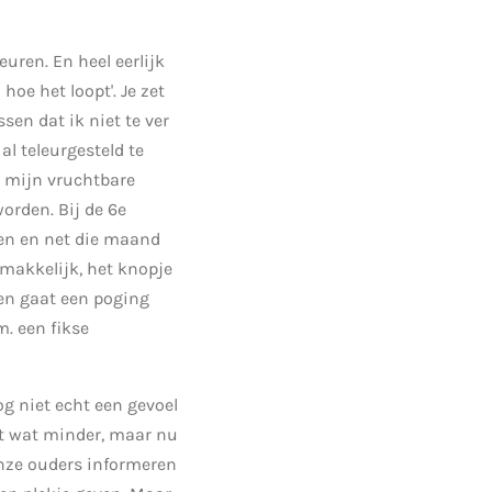
euren. En heel eerlijk
oe het loopt'. Je zet
en dat ik niet te ver
al teleurgesteld te
op mijn vruchtbare
orden. Bij de 6e
en en net die maand
r makkelijk, het knopje
t en gaat een poging
m. een fikse
og niet echt een gevoel
dat wat minder, maar nu
onze ouders informeren