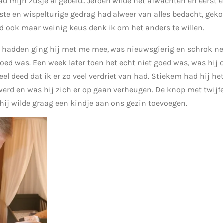
d mijn zusje al gebeld.. Jeroen wilde het afwachten en eerst 
te en wispelturige gedrag had alweer van alles bedacht, geko
d ook maar weinig keus denk ik om het anders te willen.
o hadden ging hij met me mee, was nieuwsgierig en schrok net
oed was. Een week later toen het echt niet goed was, was hij o
l deed dat ik er zo veel verdriet van had. Stiekem had hij het
werd en was hij zich er op gaan verheugen. De knop met twijf
ij wilde graag een kindje aan ons gezin toevoegen.