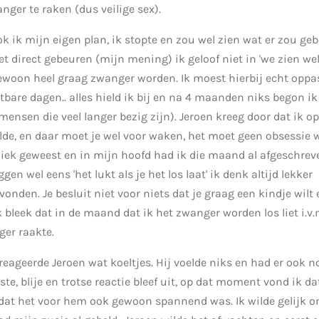
ger te raken (dus veilige sex).
ok ik mijn eigen plan, ik stopte en zou wel zien wat er zou geb
direct gebeuren (mijn mening) ik geloof niet in 'we zien wel h
woon heel graag zwanger worden. Ik moest hierbij echt oppass
tbare dagen.. alles hield ik bij en na 4 maanden niks begon ik 
 mensen die veel langer bezig zijn). Jeroen kreeg door dat ik 
lde, en daar moet je wel voor waken, het moet geen obsessie w
ek geweest en in mijn hoofd had ik die maand al afgeschrev
gen wel eens 'het lukt als je het los laat' ik denk altijd lekke
gevonden. Je besluit niet voor niets dat je graag een kindje wil
 bleek dat in de maand dat ik het zwanger worden los liet i.v.
ger raakte.
reageerde Jeroen wat koeltjes. Hij voelde niks en had er ook n
ste, blije en trotse reactie bleef uit, op dat moment vond ik 
 dat het voor hem ook gewoon spannend was. Ik wilde gelijk 