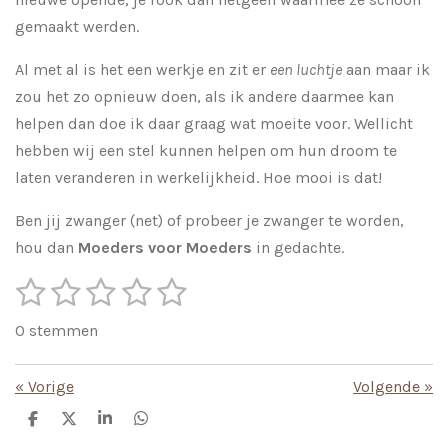
gemaakt werden.
Al met al is het een werkje en zit er
een luchtje
aan maar ik
zou het zo opnieuw doen, als ik andere daarmee kan
helpen dan doe ik daar graag wat moeite voor. Wellicht
hebben wij een stel kunnen helpen om hun droom te
laten veranderen in werkelijkheid. Hoe mooi is dat!
Ben jij zwanger (net) of probeer je zwanger te worden,
hou dan
Moeders voor Moeders
in gedachte.
1
2
3
4
5
S
R
t
s
s
s
s
s
a
e
0 stemmen
m
t
t
t
t
t
t
m
i
e
e
e
e
e
e
«
Vorige
Volgende
»
n
n
r
r
r
r
r
g
D
D
S
D
e
e
h
e