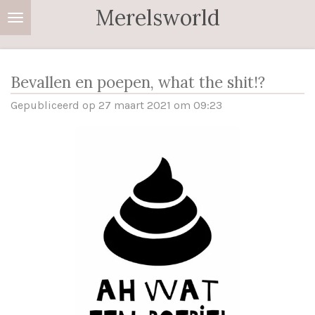
Merelsworld
Ga
direct
naar
de
Bevallen en poepen, what the shit!?
hoofdinhoud
Gepubliceerd op 27 maart 2021 om 09:23