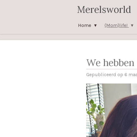
Merelsworld
Ga
direct
naar
Home
(Mom)life!
de
hoofdinhoud
We hebben e
Gepubliceerd op 6 maa