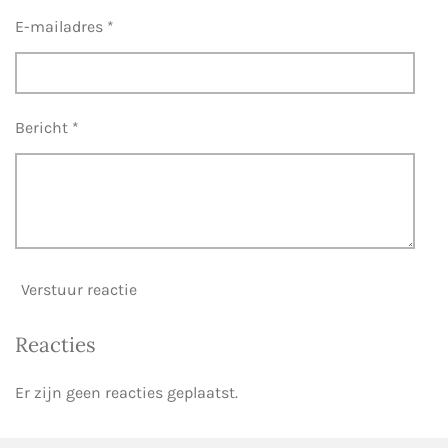
r
E-mailadres *
e
n
Bericht *
Verstuur reactie
Reacties
Er zijn geen reacties geplaatst.