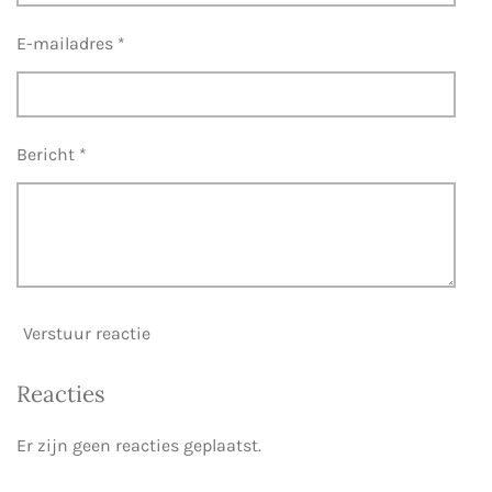
r
r
E-mailadres *
e
n
Bericht *
Verstuur reactie
Reacties
Er zijn geen reacties geplaatst.