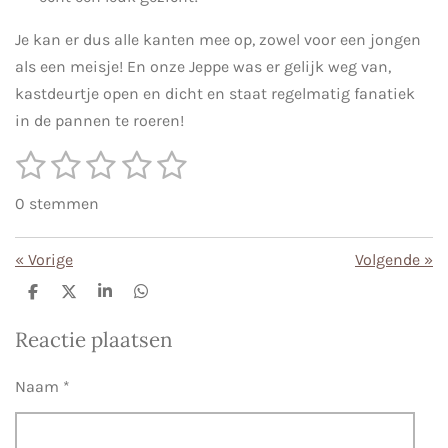
Je kan er dus alle kanten mee op, zowel voor een jongen
als een meisje! En onze Jeppe was er gelijk weg van,
kastdeurtje open en dicht en staat regelmatig fanatiek
in de pannen te roeren!
1
2
3
4
5
S
R
t
s
s
s
s
s
a
e
0 stemmen
m
t
t
t
t
t
t
m
i
e
e
e
e
e
e
«
Vorige
Volgende
»
n
n
r
r
r
r
r
g
D
D
S
D
e
e
h
e
r
r
r
r
:
l
e
a
l
Reactie plaatsen
e
l
r
e
e
e
e
e
0
n
e
n
s
n
n
n
n
Naam *
t
e