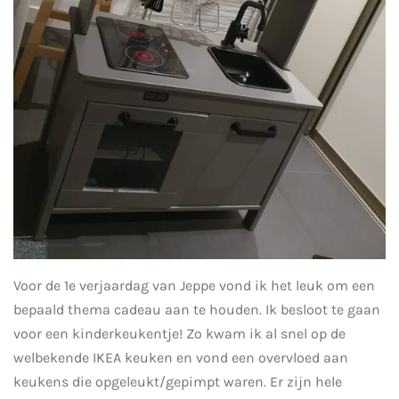
Voor de 1e verjaardag van Jeppe vond ik het leuk om een
bepaald thema cadeau aan te houden. Ik besloot te gaan
voor een kinderkeukentje! Zo kwam ik al snel op de
welbekende IKEA keuken en vond een overvloed aan
keukens die opgeleukt/gepimpt waren. Er zijn hele