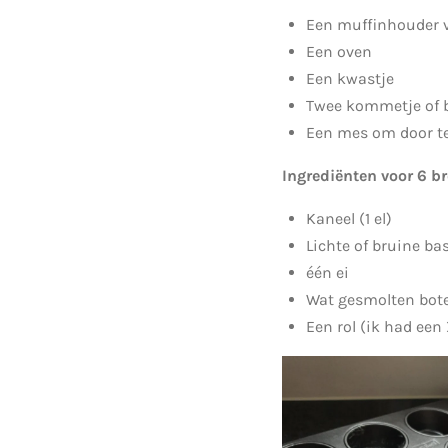
Een muffinhouder v
Een oven
Een kwastje
Twee kommetje of be
Een mes om door te
Ingrediënten voor 6 b
Kaneel (1 el)
Lichte of bruine bas
één ei
Wat gesmolten bote
Een rol (ik had een