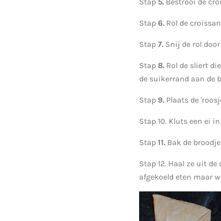
Stap
5.
Bestrooi de cro
Stap
6.
Rol de croissan
Stap
7.
Snij de rol door 
Stap
8.
Rol de sliert di
de suikerrand aan de bu
Stap
9.
Plaats de 'roos
Stap 10. Kluts een ei 
Stap
11.
Bak de broodje
Stap 12. Haal ze uit de
afgekoeld eten maar w