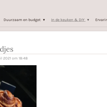
Duurzaam en budget
In de keuken & DIY
Ervari
djes
il 2021 om 18:48