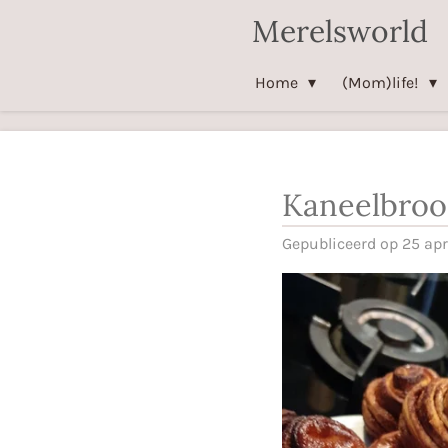
Merelsworld
Ga
direct
naar
Home
(Mom)life!
de
hoofdinhoud
Kaneelbroo
Gepubliceerd op 25 apr