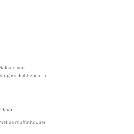
vlakken van
 vingers dicht zodat je
elkaar
k met de muffinhouder.