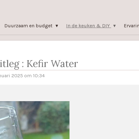
Duurzaam en budget
In de keuken & DIY
Ervari
itleg : Kefir Water
nuari 2025 om 10:34