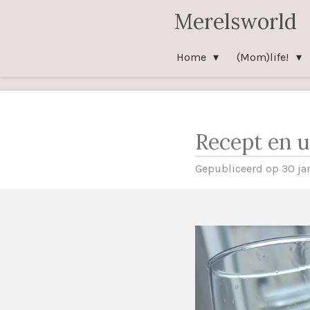
Merelsworld
Ga
direct
naar
Home
(Mom)life!
de
hoofdinhoud
Recept en u
Gepubliceerd op 30 ja