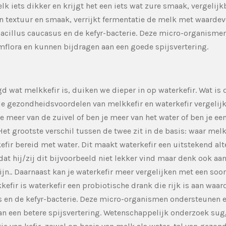
k iets dikker en krijgt het een iets wat zure smaak, vergelijk
n textuur en smaak, verrijkt fermentatie de melk met waardev
bacillus caucasus en de kefyr-bacterie. Deze micro-organismen
mflora en kunnen bijdragen aan een goede spijsvertering.
 wat melkkefir is, duiken we dieper in op waterkefir. Wat is 
e gezondheidsvoordelen van melkkefir en waterkefir vergelijk
je meer van de zuivel of ben je meer van het water of ben je ee
Het grootste verschil tussen de twee zit in de basis: waar mel
fir bereid met water. Dit maakt waterkefir een uitstekend alt
t hij/zij dit bijvoorbeeld niet lekker vind maar denk ook aa
jn.. Daarnaast kan je waterkefir meer vergelijken met een soo
kefir is waterkefir een probiotische drank die rijk is aan waar
s en de kefyr-bacterie. Deze micro-organismen ondersteunen 
an een betere spijsvertering. Wetenschappelijk onderzoek sug