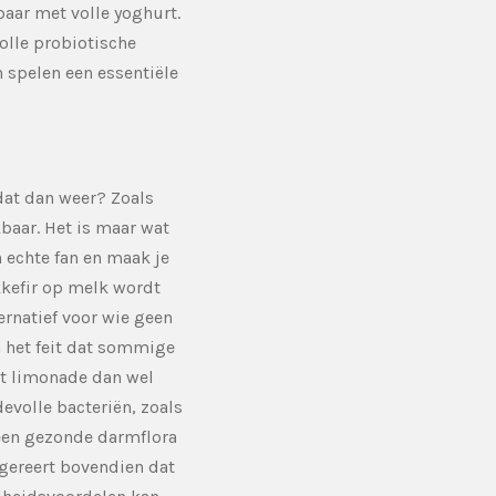
baar met volle yoghurt.
olle probiotische
 spelen een essentiële
dat dan weer? Zoals
baar. Het is maar wat
n echte fan en maak je
kkefir op melk wordt
ernatief voor wie geen
n het feit dat sommige
rt limonade dan wel
devolle bacteriën, zoals
een gezonde darmflora
gereert bovendien dat