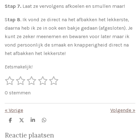
Stap 7.
Laat ze vervolgens afkoelen en smullen maar!
S
tap
8
. Ik vond ze direct na het afbakken het lekkerste,
daarna heb ik ze in ook een bakje gedaan (afgesloten). Je
kunt ze zeker meenemen en bewaren voor later maar ik
vond persoonlijk de smaak en knapperigheid direct na
het afbakken het lekkerste!
Eetsmakelijk!
1
2
3
4
5
S
R
t
s
s
s
s
s
a
e
0 stemmen
m
t
t
t
t
t
t
m
i
e
e
e
e
e
e
«
Vorige
Volgende
»
n
n
r
r
r
r
r
g
D
D
S
D
e
e
h
e
r
r
r
r
:
l
e
a
l
Reactie plaatsen
e
l
r
e
0