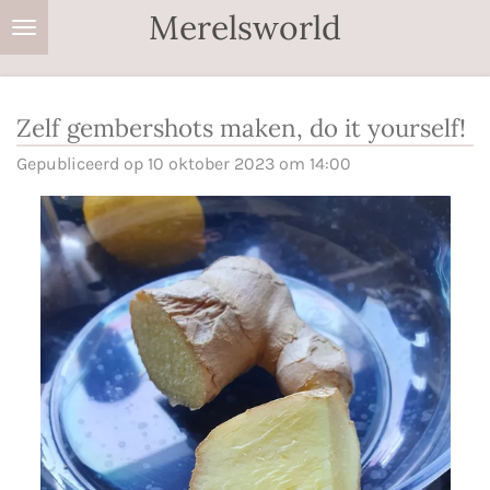
Merelsworld
Ga
direct
naar
de
Zelf gembershots maken, do it yourself!
hoofdinhoud
Gepubliceerd op 10 oktober 2023 om 14:00