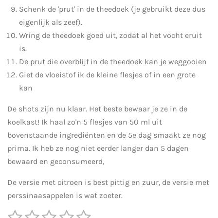
Schenk de 'prut' in de theedoek (je gebruikt deze dus
eigenlijk als zeef).
Wring de theedoek goed uit, zodat al het vocht eruit
is.
De prut die overblijf in de theedoek kan je weggooien
Giet de vloeistof ik de kleine flesjes of in een grote
kan
De shots zijn nu klaar. Het beste bewaar je ze in de
koelkast! Ik haal zo'n 5 flesjes van 50 ml uit
bovenstaande ingrediënten en de 5e dag smaakt ze nog
prima. Ik heb ze nog niet eerder langer dan 5 dagen
bewaard en geconsumeerd,
De versie met citroen is best pittig en zuur, de versie met
perssinaasappelen is wat zoeter.
1
2
3
4
5
S
R