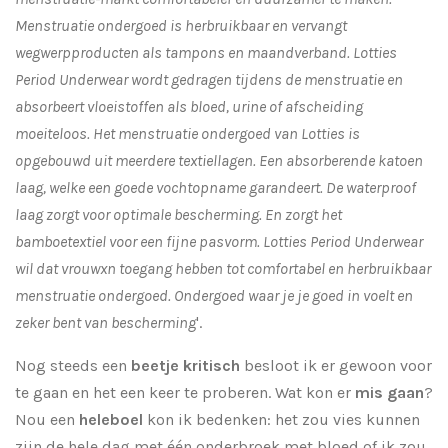
Menstruatie ondergoed is herbruikbaar en vervangt
wegwerpproducten als tampons en maandverband. Lotties
Period Underwear wordt gedragen tijdens de menstruatie en
absorbeert vloeistoffen als bloed, urine of afscheiding
moeiteloos. Het menstruatie ondergoed van Lotties is
opgebouwd uit meerdere textiellagen. Een absorberende katoen
laag, welke een goede vochtopname garandeert. De waterproof
laag zorgt voor optimale bescherming. En zorgt het
bamboetextiel voor een fijne pasvorm. Lotties Period Underwear
wil dat vrouwxn toegang hebben tot comfortabel en herbruikbaar
menstruatie ondergoed. Ondergoed waar je je goed in voelt en
zeker bent van bescherming
'.
Nog steeds een
beetje kritisch
besloot ik er gewoon voor
te gaan en het een keer te proberen. Wat kon er
mis gaan
?
Nou een
heleboel
kon ik bedenken: het zou vies kunnen
zijn de hele dag met één onderbroek met bloed of ik zou