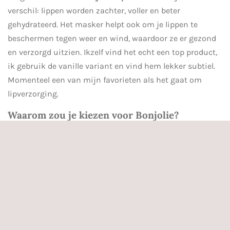
verschil: lippen worden zachter, voller en beter
gehydrateerd. Het masker helpt ook om je lippen te
beschermen tegen weer en wind, waardoor ze er gezond
en verzorgd uitzien. Ikzelf vind het echt een top product,
ik gebruik de vanille variant en vind hem lekker subtiel.
Momenteel een van mijn favorieten als het gaat om
lipverzorging.
Waarom zou je kiezen voor Bonjolie?
Voordelen op een rijtje.
Intensieve hydratatie voor droge lippen
Vermindert schilfers en ruwe plekken
Geschikt voor dagelijks gebruik