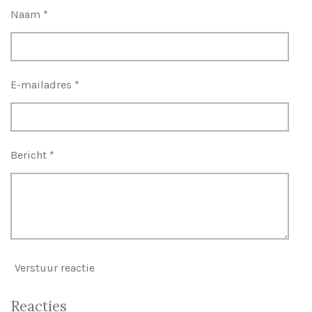
s
n
n
n
n
Naam *
t
e
r
r
E-mailadres *
e
n
Bericht *
Verstuur reactie
Reacties