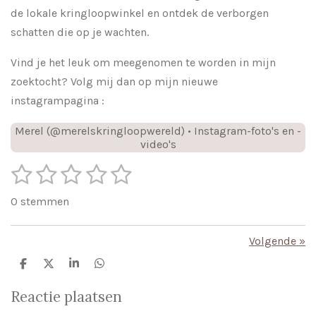
de lokale kringloopwinkel en ontdek de verborgen
schatten die op je wachten.
Vind je het leuk om meegenomen te worden in mijn
zoektocht? Volg mij dan op mijn nieuwe
instagrampagina :
Merel (@merelskringloopwereld) • Instagram-foto's en -
video's
1
2
3
4
5
S
R
t
s
s
s
s
s
a
e
0 stemmen
m
t
t
t
t
t
t
m
i
e
e
e
e
e
e
Volgende
»
n
n
r
r
r
r
r
g
D
D
S
D
e
e
h
e
r
r
r
r
:
l
e
a
l
Reactie plaatsen
e
l
r
e
e
e
e
e
0
n
e
n