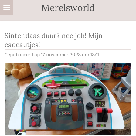
Merelsworld
Ga
direct
naar
de
Sinterklaas duur? nee joh! Mijn
hoofdinhoud
cadeautjes!
Gepubliceerd op 17 november 2023 om 13:11