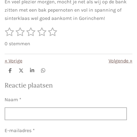
En veel plezier morgen, mocht je net als wij op de bank
zitten met een bak pepernoten en vol in spanning of
sinterklaas wel goed aankomt in Gorinchem!
1
2
3
4
5
S
R
t
s
s
s
s
s
a
e
0 stemmen
m
t
t
t
t
t
t
m
i
e
e
e
e
e
e
«
Vorige
Volgende
»
n
n
r
r
r
r
r
g
D
D
S
D
e
e
h
e
r
r
r
r
:
l
e
a
l
Reactie plaatsen
e
l
r
e
e
e
e
e
0
n
e
n
s
n
n
n
n
Naam *
t
e
r
r
E-mailadres *