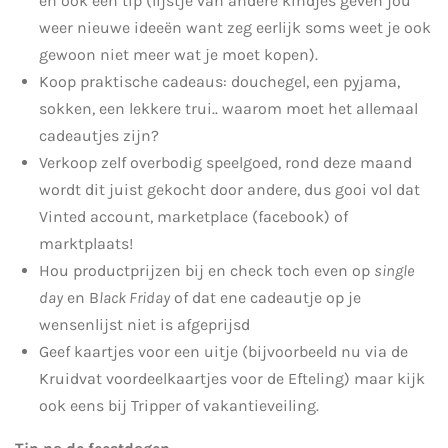
en ook een tip (lijstje van andere kindjes geven jou
weer nieuwe ideeën want zeg eerlijk soms weet je ook
gewoon niet meer wat je moet kopen).
Koop praktische cadeaus: douchegel, een pyjama,
sokken, een lekkere trui.. waarom moet het allemaal
cadeautjes zijn?
Verkoop zelf overbodig speelgoed, rond deze maand
wordt dit juist gekocht door andere, dus gooi vol dat
Vinted account, marketplace (facebook) of
marktplaats!
Hou productprijzen bij en check toch even op
single
day
en B
lack Friday
of dat ene cadeautje op je
wensenlijst niet is afgeprijsd
Geef kaartjes voor een uitje (bijvoorbeeld nu via de
Kruidvat voordeelkaartjes voor de Efteling) maar kijk
ook eens bij Tripper of vakantieveiling.