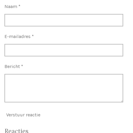
s
n
n
n
n
Naam *
t
e
r
r
E-mailadres *
e
n
Bericht *
Verstuur reactie
Reacties