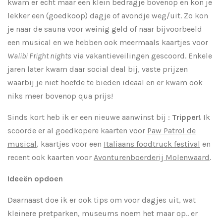
kwam er echt maar een klein bedragje bovenop en kon je
lekker een (goedkoop) dagje of avondje weg/uit. Zo kon
je naar de sauna voor weinig geld of naar bijvoorbeeld
een musical en we hebben ook meermaals kaartjes voor
Walibi Fright nights
via vakantieveilingen gescoord. Enkele
jaren later kwam daar social deal bij, vaste prijzen
waarbij je niet hoefde te bieden ideaal en er kwam ook
niks meer bovenop qua prijs!
Sinds kort heb ik er een nieuwe aanwinst bij :
Tripper!
Ik
scoorde er al goedkopere kaarten voor
Paw Patrol de
musical
, kaartjes voor een
Italiaans foodtruck festival
en
recent ook kaarten voor
Avonturenboerderij Molenwaard
.
Ideeën opdoen
Daarnaast doe ik er ook tips om voor dagjes uit, wat
kleinere pretparken, museums noem het maar op.. er