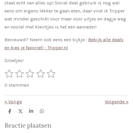
staat echt van alles op! Social deal gebruik is nog wel
eens om ergens lekker te gaan eten, daar vind ik Tripper
wat minder geschikt voor maar voor uitjes en dagje weg
en vooral met kleintjes is het een aanrader!
Benieuwd? Neem ook eens een kijkje :
Bekijk alle deals
en kies je favoriet! - Tripper.nl
Groetjes!
1
2
3
4
5
S
R
t
s
s
s
s
s
a
e
0 stemmen
m
t
t
t
t
t
t
m
i
e
e
e
e
e
e
«
Vorige
Volgende
»
n
n
r
r
r
r
r
g
D
D
S
D
e
e
h
e
r
r
r
r
:
l
e
a
l
Reactie plaatsen
e
l
r
e
e
e
e
e
0
n
e
n